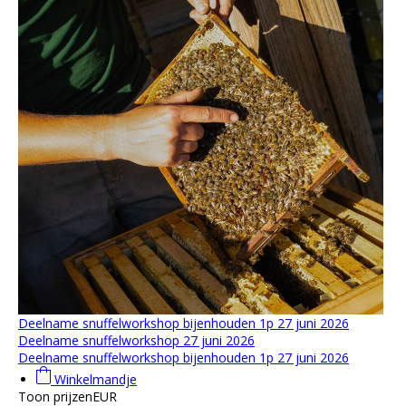
Deelname snuffelworkshop bijenhouden 1p 27 juni 2026
Deelname snuffelworkshop 27 juni 2026
Deelname snuffelworkshop bijenhouden 1p 27 juni 2026
Winkelmandje
Toon prijzen
EUR