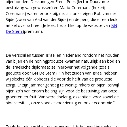
bijenhouden. Deskundigen Frens Pries (lector Duurzame
bestuiving van gewassen) en Mario Coremans (Imkerij
Coremans) waren er ook bij, net als onze eigen Bob van der
Sijde (zoon van Aad van der Sijde) en de pers, die er een leuk
artikel over schreef. Je leest het artikel op de website van
BN
De Stem
(premium).
De verschillen tussen Israël en Nederland rondom het houden
van bijen en de honingproducte kwamen natuurlijk aan bod en
de Israëlische diplomaat zei hierover het volgende (zoals
gequote door BN De Stem): "In het zuiden van Israël hebben
wij slechts één kibboets die voor de helft van de productie
zorgt. Er zijn jammer genoeg te weinig imkers en bijen, terwijl
bijen zo’n van enorm belang zijn voor de bestuiving van onze
groenten en fruit. Van wereldbelang, essentieel voor zowel de
biodiversiteit, onze voedselvoorziening en onze economie.”
Zoals het nieuwsblad tevens vermeld, is het werkbezoek van